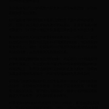
不一样的造型和妆容。
这些特效可以让你的视频内容更具创意性和观赏性，从而提
高播放量和点赞数。
如何进阶使用抖音特效？当你已经熟悉了基本的特效使用
后，想要让自己在众多创作者中脱颖而出，还需要掌握一些
进阶技巧。以下是一些提升抖音视频特效创作水平的方法：
叠加特效抖音允许用户将多种特效叠加在一个视频上。你可
以尝试在一个视频中应用多种不同类型的特效，增强视频的
视觉冲击力。例如，可以在同一个场景中同时使用动态特效
和滤镜特效，从而营造更具创意的效果。
利用时间线控制特效在应用特效时，不必将同一个特效应用
在整个视频上。抖音支持用户通过时间线来控制特效的时长
和应用位置。你可以选择在特定的时间点加入特效，让特效
出现在剧情的高潮部分，从而增加视频的张力和戏剧性。
善用热门特效和挑战抖音上经常会推出一些热门的特效或挑
战活动，这些特效不仅有趣，而且由于话题热度高，更容易
吸引观众的注意。善于抓住这些热点，能够让你的视频更容
易进入平台推荐，从而获得更多的曝光。
创新使用AR特效AR特效是抖音的一大特色，通过增强现实技
术，可以让你的视频更加酷炫。例如，你可以用AR特效来模