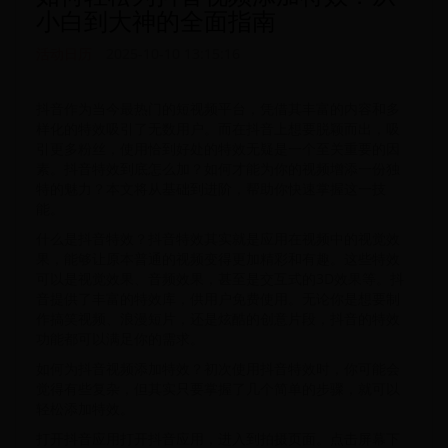
小白到大神的全面指南
活动日历
2025-10-10 13:15:16
抖音作为当今最热门的短视频平台，凭借其丰富的内容和多
样化的特效吸引了无数用户。而在抖音上想要脱颖而出，吸
引更多粉丝，使用恰到好处的特效无疑是一个至关重要的因
素。抖音特效到底怎么加？如何才能为你的视频增添一份独
特的魅力？本文将从基础到进阶，帮助你快速掌握这一技
能。
什么是抖音特效？抖音特效其实就是应用在视频中的视觉效
果，能够让原本普通的视频变得更加精彩和有趣。这些特效
可以是视觉效果、音频效果，甚至是交互式的3D效果等。抖
音提供了丰富的特效库，供用户免费使用。无论你是想要制
作搞笑视频、浪漫短片，还是炫酷的创意片段，抖音的特效
功能都可以满足你的需求。
如何为抖音视频添加特效？初次使用抖音特效时，你可能会
觉得有些复杂，但其实只要掌握了几个简单的步骤，就可以
轻松添加特效。
打开抖音应用打开抖音应用，进入到拍摄页面。点击屏幕下