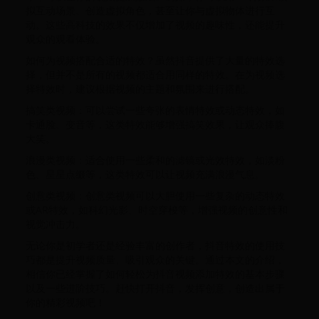
拟互动场景、创造虚拟角色，甚至让你与虚拟物体进行互
动。这些高科技的效果不仅增加了视频的趣味性，还能提升
观众的观看体验。
如何为视频搭配合适的特效？虽然抖音提供了大量的特效选
择，但并不是所有的视频都适合用同样的特效。在为视频选
择特效时，建议根据视频的主题和氛围来进行搭配。
搞笑类视频：可以尝试一些夸张的表情特效或动态特效，如
卡通脸、变音等，这类特效能够增强搞笑效果，让观众捧腹
大笑。
浪漫类视频：适合使用一些柔和的滤镜或光效特效，如淡粉
色、星星点缀等，这类特效可以让视频充满浪漫气息。
创意类视频：创意类视频可以大胆使用一些复杂的动态特效
或AR特效，如科幻光影、时空穿梭等，增强视频的创意性和
视觉冲击力。
无论你是初学者还是经验丰富的创作者，抖音特效的使用技
巧都是提升视频质量、吸引观众的关键。通过本文的介绍，
相信你已经掌握了如何轻松为抖音视频添加特效的基本步骤
以及一些进阶技巧。赶快打开抖音，发挥创意，创造出属于
你的精彩视频吧！