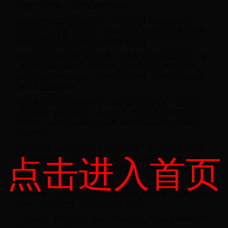
方的“+”号图标，进入视频录制界面。
选择拍摄模式在拍摄页面中，你可以选择不同的拍摄模式，
如“拍摄”、“上传”或“合拍”。你可以根据自己的需求选择录制
新的视频或从手机相册中上传已有的视频。
进入特效库拍摄模式选择好后，点击左下角的“特效”按钮。这
将打开抖音的特效库，你可以在这里浏览和选择各种特效。
特效库通常会根据热度、类型等进行分类，方便用户快速找
到自己需要的效果。
选择并应用特效在特效库中，找到你喜欢的特效，点击即可
预览效果。若觉得合适，点击应用，特效将立即作用到你的
视频中。你还可以根据需求调整特效的持续时间或应用到不
同的片段。
常见的抖音特效类型抖音上的特效丰富多样，以下是一些常
点击进入首页
见的特效类型：滤镜类特效：滤镜可以改变视频的整体色调
和氛围，比如复古、胶片、清新等风格，轻松打造视觉大
片。
动态特效：这类特效可以让视频中的画面动起来，例如火焰
特效、雨滴特效等，增强视频的互动感。
人物特效：例如美颜、变脸、AR特效等，可以让你瞬间拥有