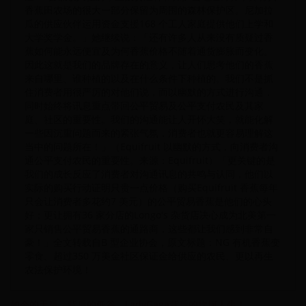
香蕉田农场的很大一部分保留为周围的森林保护区。尼加拉
瓜的供应伙伴运用资金支援168 个工人家庭提供他们上学和
大学奖学金。」她继续说：「还有许多人从来没有质疑过香
蕉如何能永远便宜及为何香蕉价格不随着通货膨胀而变化。
因此这就是我们的品牌存在的意义，让人们思考他们的香蕉
来自哪里、谁种植的以及在什么条件下种植的。我们不是抓
住消费者用很严厉的对他们说，而以幽默的方式进行沟通，
同时始终将讯息重点带回公平贸易及公平支付农民及其家
庭、社区的重要性。我们的沟通能让人开怀大笑，就能化解
一些因沉重问题而来的紧张气氛，消费者也就更容易理解这
当中的问题所在！」（Equifruit 以幽默的方式，向消费者沟
通公平支付农民的重要性。来源：Equifruit）「更关键的是
我们的成长反应了消费者对沟通讯息的共鸣与认同，他们以
实际的购买行动证明只贵一点价格（购买Equifruit 香蕉每年
只会让消费者多花约7 美元）的公平贸易香蕉是他们的心头
好；更让拥有36 家分店的Longo's 杂货店决心成为北美第一
家只销售公平贸易香蕉的通路商，这些都让我们感到非常自
豪！」全文转载自B 型企业协会，原文标题：NG 有机香蕉变
零食、超过350 万美金社区保证金给供应的农民、更以再生
农法保护环境！
如今的天后，背后的低谷，LadyGaga背后的坎坷人生！