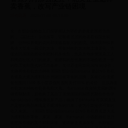
卖香蕉，改写产业链困境
活动日历
2025-11-05 03:14:09
文：B 型企业协会人们很容易认为平价的香蕉是理所当然
的，《富比士》杂志报导，它那黄澄澄的外表看似阳光明
媚，但种植香蕉的农民却面临着极大的困境。因传统种植香
蕉在大型单一栽培的农场，密集种植的农法致土壤退化，迫
使农民持续依赖化学肥料和杀虫剂，危及当地水资源及工人
和周边社区人们的健康。更糟糕的是低廉的市场价格进一步
的低工资和恶劣的工作条件。支付原住民农民30% 的溢价，
支持再生有机农法种植美国B 型企业Barnana 是以NG 有机
香蕉及大蕉为原料制作升级回收零食的品牌，其核心价值观
是包括向1500 名小型原住民农民支付30% 的溢价，且以再生
有机农法种植有机香蕉和大蕉。 Barnana 在疫情其间的两年
销售额翻倍，且收购了其拉丁美洲供应和制造长期合作伙伴
Agroapoyo，继续推出新产品；确保了Barnana 可采购及生
产足够的商品来满足不断增长的订单，更为小农提供可靠的
收入来源。（美国B 型企业Barnana 以NG 有机香蕉及大蕉
为原料制作零食。来源：来源：Barnana）小农的难处是只
能把握作物的某个时刻采收，更因缺乏资源保存，长期被以