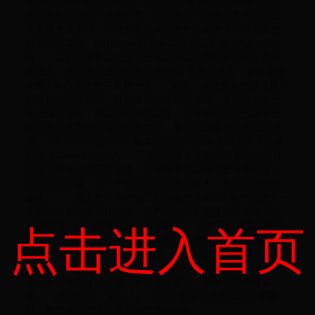
低价购买的中间商所剥削。但Barnana 采购NG 香蕉并支付
合理价格给这些小农生产者，也因此他们的辛劳努力便能进
入全球食品市场，而消费者购买这些产品就等于帮助这些急
迫需要的农民。Barnana 厄瓜多CEO 纳尔瓦兹（Narváez）
说：「我们的成长能让亚马逊地区的农民每月有约350 美元
的收入，这远远超过以前每家每月80 美元的收入，更希望在
未来5 年内将这数字再翻一倍。」如此，能使更多的原住民小
农得到资助及训练，且能建设社区基础设施，更使当地人无
须迁移到城市，便能留在当地谋生。且在这些易受气候变迁
影响的地区支持并维持再生农业，更可防止森林被砍伐的威
胁。《FoodNavigator》媒体访问Barnana 共同创办人山普
利希（Caue Suplicy）：「升级回收并不符合目前传统线性
经济下的食品供应链运作，但随着零售商和消费者看到这永
续商品的价值，整个产业的采用范围将扩大，影响力也越来
越大。」「过去批评者怀疑我们有能力靠着NG 格外品建立一
个蓬勃发展的多元化业务，但产品线的扩张及成长却证明他
点击进入首页
们是错的。我们的香蕉及大蕉棒极了， 可像玉米或像马铃薯
一样，潜力无穷无尽！」随着大型民生消费性用品公司正在
做出更永续和更公平的长期承诺，证明小型公司像是
Barnana 对其供应农民伙伴实现更公平的承诺及对升级循环
商模和再生农业的促进，不仅走在前头，更吸引消费者买
单。 （同场加映：SDG 12｜这间B 型企业不只实现公平贸
易，更为当地农民社区及环境带来福祉！）