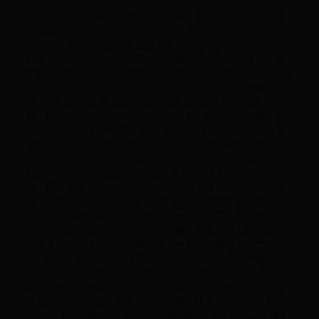
让更多人了解种植香蕉社区需要更多的关注加拿大B 型企业
Equifruit 于2006 年在蒙特娄成立，是北美领先的公平贸易
认证香蕉进口商，使命是透过采购公平贸易认证的产品，以
确保其生产和贸易中的公平待遇、农民报酬和环境责任，来
改变传统香蕉种植所陷入的社会困境。 Equifruit 已成功上架
多伦多的连锁杂货店Longo's 及纽约的Costco。（加拿大B
型企业Equifruit 致力采购公平贸易认证的香蕉。来源：来
源：Equifruit, Inc.）Equifruit 不只支付公平贸易价格加惠
农民，更透过社区保证金（Fairtrade Premium）机制来直
接影响供应伙伴的当地社区，采购18 公斤需要额外多1 美元
的资金，这基金可由当地居民投票该如何使用。至今，
Equifruit 已捐超过350 万美元（约新台币1.1 亿元）的资
金，用于兴建学校、住宅区、维护土壤健康、饮用水过滤系
统、在当地植原生树等。Equifruit 的CEO 珍妮‧科尔曼说：
「在厄瓜多的供应伙伴因多年的单一种植而面临土壤干旱，
因此他们将资金投资于一家生物发酵和堆肥小型工厂，所有
130 名合作社成员都可免费获得天然肥料。透过将天然肥
料，他们可最大程度地改善土壤健康并提高水果的产量和品
质。且已种植了超过10 万棵原生树种来支持当地的生态系
统。农民也用资金改变包装厂洗涤盆的尺寸和创建循环水过
滤系统，大幅减少了用水量。」「哥伦比亚的供应伙伴正建
造57 套低收入住房，且投资造林和保护当地红树林，并将其