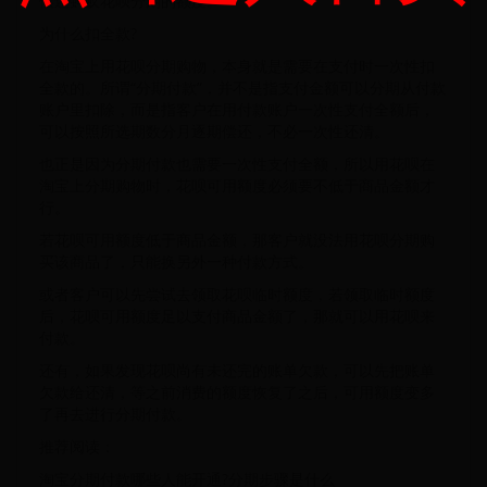
偿还蚂蚁花呗分期的额度。
为什么扣全款?
在淘宝上用花呗分期购物，本身就是需要在支付时一次性扣
全款的。所谓“分期付款”，并不是指支付金额可以分期从付款
账户里扣除，而是指客户在用付款账户一次性支付全额后，
可以按照所选期数分月逐期偿还，不必一次性还清。
也正是因为分期付款也需要一次性支付全额，所以用花呗在
淘宝上分期购物时，花呗可用额度必须要不低于商品金额才
行。
若花呗可用额度低于商品金额，那客户就没法用花呗分期购
买该商品了，只能换另外一种付款方式。
或者客户可以先尝试去领取花呗临时额度，若领取临时额度
后，花呗可用额度足以支付商品金额了，那就可以用花呗来
付款。
还有，如果发现花呗尚有未还完的账单欠款，可以先把账单
欠款给还清，等之前消费的额度恢复了之后，可用额度变多
了再去进行分期付款。
推荐阅读：
淘宝分期付款哪些人能开通?分期步骤是什么