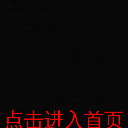
全款？
活动日历
2025-10-22 02:05:34
在淘宝上面购物，其实卖家们也可以选择分期付款，但是也
有不少的淘宝买家都想要知道淘宝分期付款到底是怎么来扣
钱的，也有一些用户反馈还是扣全款，这又是怎么回事呢?
在支持分期付款的店铺选中要购买的且支持分期的产品后，
填写收件人信息后，在确认订单信息页面，勾选花呗分期付
款后，选择分期的期数、手续费、费率及每期还款的金额，
然后提交确认即可，这样会根据你选择的分期情况在花呗里
进行扣款。
值得注意的是，想要进行淘宝分期付款的话，是要通过蚂蚁
花呗付款才可以的。
蚂蚁花呗是支付宝旗下的一款专门用于淘宝消费的贷款产
品，在对淘宝进行分期付款的时候首先需要选择蚂蚁花呗付
款方式，这样就会通过蚂蚁花呗里面的额度提前垫付购物;
点击进入首页
在购物以后在蚂蚁花呗界面选择分期还款模式，蚂蚁花呗分
期还款是通过每个月九号系统自动扣划支付宝额度进行的，
所以在还款日来临的时候一定要保证支付宝里面的金额足够