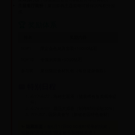
主题餐厅装扮：
夏日祭典主题装饰可获得20%积分加
成
🏆 奖励体系
排名
奖励内容
TOP1
限定金色厨具套装+10000钻石
TOP10
专属厨师服+5000钻石
参与奖
夏日限定食材礼包（每日登录领取）
📅 特别日程
6/17-6/23：
海鲜主题周（捕获稀有鱼类概率提
升）
6/24-6/30：
甜品大师赛（制作时间缩短30%）
7/1-7/7：
国际美食节（解锁各国特色食材）
✨ 隐藏彩蛋：
在6月17日00:00准时登录的玩家，
可获得"开业大吉"限定称号和神秘菜谱！