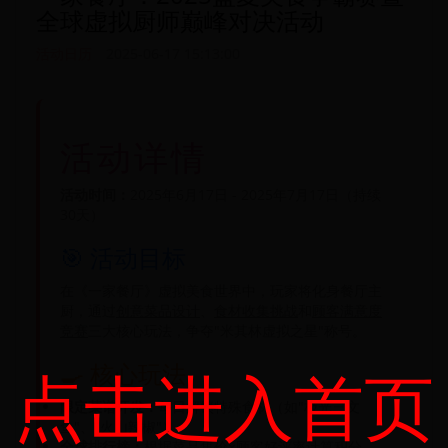
全球虚拟厨师巅峰对决活动
活动日历
2025-06-17 15:13:00
活动详情
活动时间：
2025年6月17日 - 2025年7月17日（持续
30天）
🎯 活动目标
在《一家餐厅》虚拟美食世界中，玩家将化身餐厅主
厨，通过
创意菜品设计
、
食材收集挑战
和
顾客满意度
竞赛
三大核心玩法，争夺"米其林虚拟之星"称号。
🍳 核心玩法
点击进入首页
限定菜谱开发：
每日解锁特殊食材（如"极光三文
鱼"、"火山辣椒"）
全球排行榜：
根据菜品售价×顾客好评率计算积分