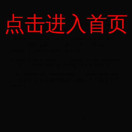
新区速递
2026-03-01 11:56:25
点击进入首页
Copyright©1999-2026, ctrip.com. All rights reserved. |
ICP证：沪B2-20050130 | 沪ICP备08023580号-3 | 网信算
备310105117481904230015号
沪公网备31010502002731号丨互联网药品信息服务资格证
丨（沪）网械平台备字[2022]第00001号 | 沪网食备
1050001号 | 旅游度假资质 | 平台信息
违法和不良信息举报电话021-22500846丨全国旅游投诉热线
12345丨上海市旅游网站落实诚信建设主体责任承诺书
上海工商网络社会征信网信息举报中心可信网站信用中国网
上有害信息举报专区消费维权联络点网购大家评适老化及无
障碍标识
梦幻西游新区六强门派排行，低投入五开常用的队伍选择
QQ电脑版在哪查看黑名单列表