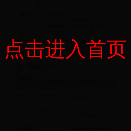
水/风/土属性轮替）
2️⃣
限时秘境「遗忘王城」
▸ 动态生成迷宫（含9层挑战+隐藏Boss）
▸ 特色玩法：
「机关解谜」
与
「时空幻影」
系统
3️⃣
全服BOSS讨伐战
点击进入首页
▸ 累计击退20亿血量的「混沌魔龙·阿兹卡隆」
▸ 贡献值排行前1000名可获得限定坐骑【龙裔战
魂】
🏆 奖励机制
奖励类
获取方式
核心奖励
型
每日活
完成3项指定任
星辉宝箱×1
跃
务
阶段排
每周积分前500
传说级武器外观
名
名
成就奖
限定称号【王城征服