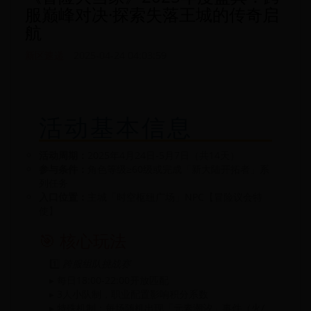
服巅峰对决·探索失落王城的传奇启
航
新区速递
2025-04-24 04:03:59
活动基本信息
活动周期：
2025年4月24日-5月7日（共14天）
参与条件：
角色等级≥60级或完成「新大陆开拓者」系
列任务
入口位置：
主城「时空枢纽广场」NPC【冒险议会特
使】
🎯 核心玩法
1️⃣
跨服组队挑战赛
▸ 每日18:00-22:00开放匹配
▸ 3人小队制，职业配置影响积分系数
▸ 特殊机制：每场随机出现「元素潮汐」事件（火/