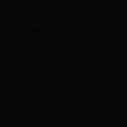
完成全部挑战
励
者】
✨ 特色系统
★
奇遇事件系统：
每次进入秘境有5%
概率触发「古神低语」事件，可获得隐
藏剧情线索
★
动态难度调整：
根据队伍平均战力自
动适配挑战难度（普通/精英/噩梦模
式）
⚠️ 注意事项
活动期间每日首次登录可领取「冒险补给
包」
跨服竞技场采用赛季制匹配规则
排行榜数据每小时更新，最终奖励结算时间
为5月8日10:00