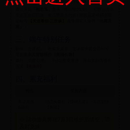
通过采集
「相思笺」
道具（每日限20次），可撰写情书
发送至全服频道，被点赞最多的前100名玩家将获得限
定称号
【天道眷侣·三世缘】
及专属双人坐骑
「比翼灵
鸢」
！
三、端午特别任务
制作
「九霄粽」
：收集龙涎草、玄冰糯米提交给NPC，
可兑换
永久背部挂件【离骚长卷】
参与
「竞渡幻境」
：3v3划船竞速赛，排名奖励含稀有
法宝
【沧浪舟】
四、累充福利
档位
奖励内容
累计充值
动态头像框【情撼天道】+传说宠物
648元
【青鸾】
※ 活动道具将在7月3日维护后清空，请
及时兑换