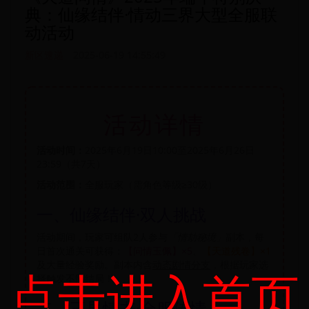
典：仙缘结伴·情动三界大型全服联
动活动
新区速递
2025-06-19 14:55:49
活动详情
活动时间：
2025年6月19日10:00至2025年6月26日
23:59（共7天）
活动范围：
全服玩家（需角色等级≥30级）
一、仙缘结伴·双人挑战
活动期间，玩家可组队2人参与
「情劫秘境」
副本，每
日首次通关可获得：
【问情玉佩】×5
、
【天道残卷】×1
及大量经验奖励。副本内含
动态剧情分支
，根据玩家选
点击进入首页
择触发不同结局！
二、三界情书·全服传情