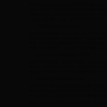
华为手机整体续航表现略优于小米手机，这主要得益
时长。根据IDC 2024年Q2中国智能手机续航实测报告
K80至尊版虽以7410mAh电池刷新行业纪录，
性认证，日常通勤、办公、影音等中低负载使用完全
一、电池容量与能效比的客观差异
华为当前主力旗舰如Pura 70 Pro、Mate 70 P
及后台应用冻结策略。实测数据显示，在连续视频播放（10
的是，REDMI K80至尊版虽配备7410mAh超大
低约8.3%（数据来源：安兔兔2024年Q2能效白皮书
二、快充技术对实际续航体验的补充逻辑
续航不仅看“用多久”，更要看“补多快”。小米在快充维度
线快充，12分钟充入50%电量。华为则侧重安全与温控，
重速度，华为重稳态，用户可根据通勤节奏选择：高
三、系统级优化带来的真实续航加成
华为HarmonyOS 4.2内置的智能省电引擎，
湃OS 2.0虽也具备AI温控与应用冻结功能，但在
整合更为深入，Pura系列在4K 60fps录像时整机
综上，华为在综合续航持久性上略占优势，小米则在