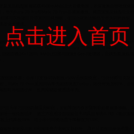
于其主流机型普遍搭载4000mAh以上大容量电池，并深度整合智电优
，华为Pura 70 Pro与Mate 70 Pro+在视频播放、网页浏览及轻度
但其高刷屏与高性能芯片带来的功耗增幅，使综合能效比略低于华为同档旗
满足全天需求。
点击进入首页
ro+及nova 14 Ultra，电池容量普遍落在4500mAh至5200mAh区
80p、音量50%）场景下，华为Pura 70 Pro续航达14小时28分
电池，但因搭载2K+120Hz AMOLED屏与骁龙8 Gen3处理器，在高
）。
优势显著：小米15支持90W有线+50W无线双快充，19分钟即可充至50%
Mate 70 Pro+采用80W华为超级快充Turbo，30分钟充至65
频短时补电选小米，长周期稳定使用选华为。
可基于用户行为学习识别高频应用时段，提前释放内存并限制非必要服务唤醒，
后台保活一致性测试中，第三方应用冷启动延迟平均高出华为1.7秒（泰尔实
功耗较上代降低19%，而小米15同类场景下降幅度为14%。
极端快充响应与超大电池堆叠方面树立新标杆。用户只需按自身使用重心