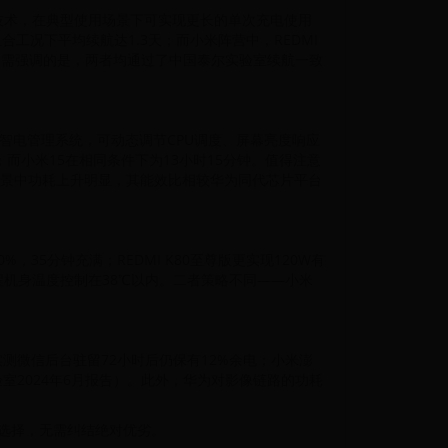
化技术，在典型使用场景下可实现更长的单次充电使用
社交组合工况下平均续航达1.3天；而小米阵营中，REDMI
舰。需强调的是，两者均通过了中国泰尔实验室续航一致
间，配合自研智电管理系统，可动态调节CPU调度、屏幕亮度响应
钟；而小米15在相同条件下为13小时15分钟。值得注意
负载游戏场景中功耗上升明显，其能效比相较华为同代芯片平台
，35分钟充满；REDMI K80至尊版更实现120W有
%，全程机身温度控制在38℃以内。二者策略不同——小米
实测微信后台驻留72小时后仍保有12%余电；小米澎
验室2024年6月报告）。此外，华为对影像链路的功耗
选择，无需纠结绝对优劣。