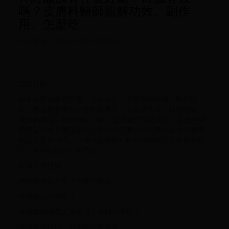
嗎？皮膚科醫師親解功效、副作
用、怎麼吃
新区速递
2025-12-02 08:39:46
+-
追蹤訂閱
秋冬換季皮膚易乾癢、流失水分，更需勤勞保濕！醫師指
出，想選用有保濕功效的保養品，可選擇含有「神經醯胺」
成分的產品，相較A酸、A醇、玻尿酸等明星成分，到底神經
醯胺是什麼？建議哪些人使用？口服神經醯胺會造成失智症
風險又是真的嗎？《優活健康網》針對神經醯胺正確保養觀
念，整理6大QA一篇看懂。
本篇文章目錄
神經醯胺是什麼？有哪些種類？
神經醯胺的功效？
神經醯胺哪些人適合用？有副作用嗎？
神經醯胺口服、外用哪種更有效？