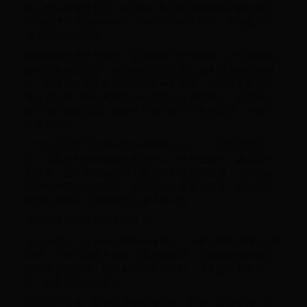
在人體中吸收更有效，但目前針對口服神經醯胺功效以及對
長期服用對人體的安全性，研究仍然相當有限，需待進一步
醫學實證才能定論。
神經醯胺安全嗎？對此，王芳穎舉2020年日本一項口服神經
醯胺功效研究指出，實驗組在進行為期12週的口服神經醯胺
後，肌膚含水量比起對照組確實有所改善，且對於人體未產
生有害影響，但肌膚彈性及延展性沒有明顯增加；不過因該
研究屬於短期實驗，後續並無進行長期安全性追蹤，尚需更
多研究佐證。
「目前沒有研究證明外用內服哪個比較好。」但王芳穎認
為，若真的對神經醯胺保養品的安全性有疑慮者，建議以外
用為主。因外用神經醯胺大多會停留在皮膚表層，在人體血
液中所殘留的含量甚少，但若口服就會進入血液，因此她建
議用外擦方式，即能達到肌膚保水功效。
神經醯胺如何使用效果最好？
王芳穎建議，含有神經醯胺的保養品，一般人每天使用1次就
足夠，可幫助重建和修復人體皮膚屏障，使用的最佳時機在
每天晚上洗澡後、趁肌膚保水度充足時，就要趕緊敷擦乳
液，避免肌膚水分散失。
若是痘痘肌者，肌膚本身無保濕需求，則不一定要使用。若