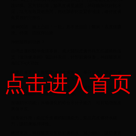
護結構。王芳穎比喻，如果皮膚是牆壁，神經醯胺就好比水
泥，填充在角質細胞間，將縫隙密封並緊密連接，維持皮膚
角質層的完整性。
延伸閱讀：臉上凸起「一粒」竟不是痘痘！醫揭「表皮樣囊
腫」特徵、症狀與治療
神經醯胺的功效？
台灣皮膚科醫學會理事長、成大醫院皮膚外科主任趙曉秋接
受《優活健康網》電訪時表示，針對肌膚保養，神經醯胺具
備以下4大功效：
点击进入首页
修復肌膚屏障：能幫助減少皮膚水分、養分流失，保護肌膚
免受紫外線、PM2.5等環境因素傷害。
強化保濕能力：神經醯胺的流失，與皮膚乾燥老化有直接關
係，神經醯胺可調理肌膚油水平衡。
加強鎖水功能：具備優良的締合水分子能力，可有助增加皮
膚保水度。
抗衰老作用：能提升皮膚的防護能力，並提高皮膚持水能
力，讓肌膚維持彈性。
總體來說，神經醯胺可幫助肌膚鎖水、減少細紋，讓肌膚更