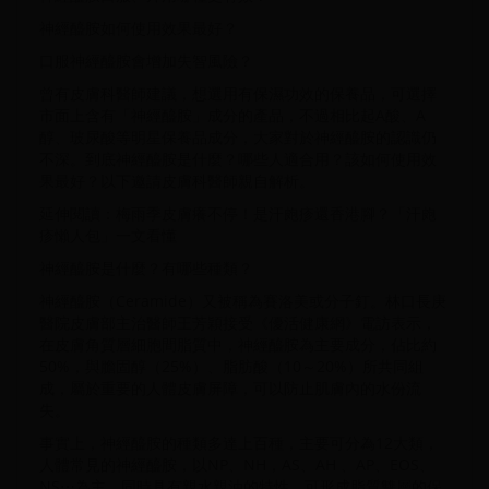
神經醯胺如何使用效果最好？
口服神經醯胺會增加失智風險？
曾有皮膚科醫師建議，想選用有保濕功效的保養品，可選擇
市面上含有「神經醯胺」成分的產品，不過相比起A酸、A
醇、玻尿酸等明星保養品成分，大家對於神經醯胺的認識仍
不深。到底神經醯胺是什麼？哪些人適合用？該如何使用效
果最好？以下邀請皮膚科醫師親自解析。
延伸閱讀：梅雨季皮膚癢不停！是汗皰疹還香港腳？「汗皰
疹懶人包」一文看懂
神經醯胺是什麼？有哪些種類？
神經醯胺（Ceramide）又被稱為賽洛美或分子釘。林口長庚
醫院皮膚部主治醫師王芳穎接受《優活健康網》電訪表示，
在皮膚角質層細胞間脂質中，神經醯胺為主要成分，佔比約
50%，與膽固醇（25%）、脂肪酸（10～20%）所共同組
成，屬於重要的人體皮膚屏障，可以防止肌膚內的水份流
失。
事實上，神經醯胺的種類多達上百種，主要可分為12大類，
人體常見的神經醯胺，以NP、NH，AS、AH 、AP、EOS、
NS⋯為主，同時具有親水親油的特性，可形成脂質雙層的保