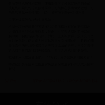
是換季時肌膚特別乾燥、使用部分有水分收乾效果的產品，
或是到出國到乾冷氣候地區者，可能擔心肌膚刺激敏感，可
酌量調整為一天使用2～4次，即可達到最佳保濕效果。
口服神經醯胺會增加失智風險？
根據一項神經醯胺與阿茲海默症發病機制有關的研究指出，
大腦血清中的神經醯胺濃度較高，可能與造成阿茲海默症、
腦中風、腦血管疾病有關。對此，王芳穎解釋，該研究停留
在動物實驗，尚未獲人體實驗證實有直接關連性；且目前關
於血液中的神經醯胺濃度與失智症風險的研究，主要皆聚焦
於人體本身內源性的神經醯胺，而非外用或口服的影響。
歡迎加入《優活健康網》line好友，更多醫療新知搶先看！
神經醯胺失智症異位性皮膚炎肌膚保養皮膚科保濕成分圖輯
新聞
远古巨蜓
开设赌场罪最轻判多久（聚众赌博罪量刑标准）
友情链接