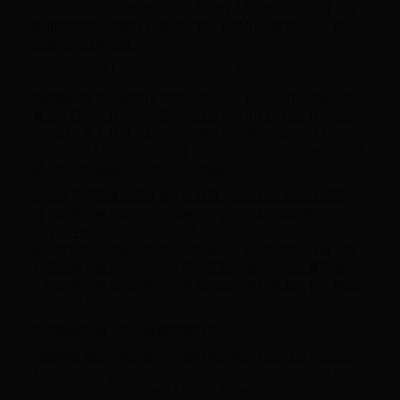
彈潤柔軟。也因為它本來就是存在在人體內的天然物質，生
物相容性高，根據目前醫學研究，在外用上相當安全，也不
容易引起過敏反應。
神經醯胺哪些人適合用？有副作用嗎？
神經醯胺有什麼副作用？王芳穎指出，針對外用神經醯胺保
養品，目前已有許多大型研究指出，外用對人體沒有明顯的
副作用，且尤其適合異位性皮膚炎、乾癬、老化乾燥者使
用，此3類人肌膚屏障不穩定，與神經醯胺明顯流失有直接相
關，外用神經醯胺可有效增強肌膚防護力。
而若以不同肌膚性質來看，乾燥肌、混合肌比起油性肌而
言，更適合使用神經醯胺保養品，但這並非指神經醯胺對油
肌使用上有害處。王芳穎解釋，因神經醯胺主要的保水功
能，有助改善乾燥肌的油水平衡狀態，而油肌本身皮膚含水
量已足夠，無須另外補水，因此更貼切地說，油性膚質者
「不需要」使用神經醯胺，多用反而會讓肌膚太營養，易致
悶痘粉刺。
神經醯胺口服、外用哪種更有效？
神經醯胺用吃的有效嗎？神經醯胺什麼時候吃最好？目前結
果尚不明確。而近年來市面上也出現口服神經醯胺產品，趙
曉秋指出，這是由於許多人認為，保養品用吃的比起外擦，