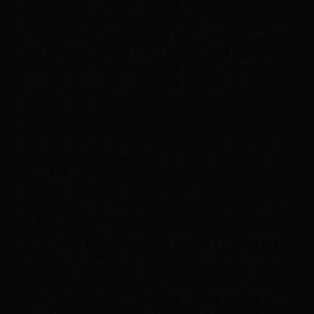
特別是前鋒、守門員等關鍵位置的球員。
前鋒：若主力前鋒狀態火熱，近期場場進球，球隊的進攻火
力會顯著提升。中場：關鍵中場球員的缺席可能導致攻防兩
端失衡。守門員：主力守門員的表現關係到球隊的防線穩定
性，狀態不佳可能增加失球風險。延伸閱讀：為什麼成為
【線上運彩會員】？加入即享獨家優惠與專業分析！
範例與實用建議
範例 1：
球隊A最近5場比賽場均進球超過2球，主力前鋒連續進球，對
手近期防守不穩，失球數居高不下。建議投注：「大球」或
「球隊A勝」。範例 2：
球隊B最近5場比賽僅失1球，守門員表現穩定，對手的進攻端
傷病頻繁，進球能力有限。建議投注：「小球」或「球隊B讓
分勝」。綜合數據參考
比賽背景：了解比賽是否為淘汰賽或友誼賽，這會影響球隊
的戰術與投入程度。主客場表現：某些球隊主場表現突出，
客場則稍顯疲弱，可作為投注選項的參考。例如某隊主場勝
率高達80%，客場僅40%，在主場比賽時，投注「主隊勝」
的機率更高。賽程密集度：賽程密集可能導致球隊輪換，核
心球員上場時間受限，影響比賽結果。透過全面分析球隊的