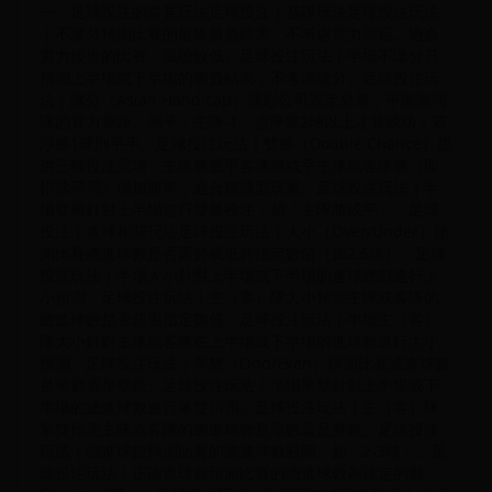
一、足球投注的常見玩法足球投注｜基礎玩法足球投注玩法
｜不讓分預測比賽的最終勝負結果，不考慮實力差距。適合
實力接近的比賽，風險較低。足球投注玩法｜半場不讓分只
預測上半場或下半場的勝負結果，不考慮讓分。足球投注玩
法｜讓分（Asian Handicap）運彩公司設定分差，平衡強弱
隊的實力差距。例子：主隊-1，需淨勝2球以上才算成功；若
淨勝1球則平手。足球投注玩法｜雙勝（Double Chance）提
供三種投注選項：主隊勝或平客隊勝或平主隊或客隊勝（即
排除平局）增加勝率，適合穩健型玩家。足球投注玩法｜半
場雙勝針對上半場進行雙勝投注，如「主隊勝或平」。足球
投注｜進球相關玩法足球投注玩法｜大小（Over/Under）預
測比賽總進球數是否高於或低於指定數值（如2.5球）。足球
投注玩法｜半場大小針對上半場或下半場的進球總數進行大
小預測。足球投注玩法｜主（客）隊大小預測主隊或客隊的
總進球數是否超過指定數值。足球投注玩法｜半場主（客）
隊大小針對主隊或客隊在上半場或下半場的進球數進行大小
預測。足球投注玩法｜單雙（Odd/Even）預測比賽總進球數
是單數還是雙數。足球投注玩法｜半場單雙針對上半場或下
半場的總進球數進行單雙預測。足球投注玩法｜主（客）隊
單雙預測主隊或客隊的總進球數是單數還是雙數。足球投注
玩法｜總進球數預測比賽的總進球數範圍，如「2-3球」。足
球投注玩法｜正確進球數預測比賽的總進球數為確定的數