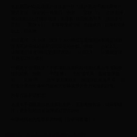
常見問題FAQ足球讓分投注是什麼？讓分是為平衡比賽雙方
實力差距，設定的一種盤口。例如：「主隊 -1」：主隊需淨
勝2球或以上才能算成功；若淨勝1球則視為平手，投注本金
退回。「客隊 +1」：客隊即使輸1球，也能成功；但若輸2球
以上，則失敗。
如何選擇「大小球」投注？大小球投注是預測比賽總進球數
是否高於或低於運彩公司設定的分數。例如：「大於2.5」：
比賽總進球達3球或更多即成功。「小於2.5」：比賽總進球
不超過2球即成功。
什麼是半全場投注？半全場投注是同時預測比賽上半場和全
場的結果，例如：「平/主勝」：上半場平局，最終主隊勝
出。「主勝/平」：上半場主隊領先，但最終結果為平局。 這
類投注適合比賽中可能有大逆轉或雙方實力相近的情況。
向新力運彩提醒您:
未成年不得購買或兌領運動彩券，運彩有輸有贏，請節制投
注，更多規範請至台灣運彩官方網站。
中華民國全民監督彩劵聯盟（台中辦事處）©
嵊泗列岛：浙江舟山群岛最北端的海岛明珠