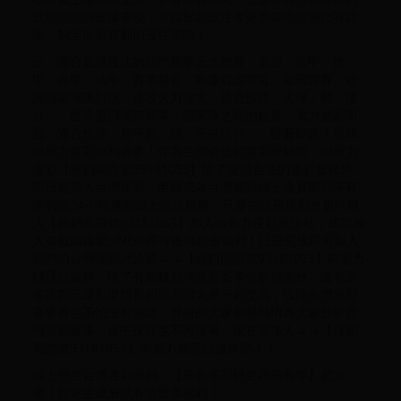
近期狀態與數據表現，可以幫助投注者更準確地預測比賽結
果，制定出更有利的投注策略！
三、適合足球投注的熱門賽事五大聯賽：英超、西甲、德
甲、義甲、法甲，賽事精彩，數據資源豐富。歐冠聯賽：歐
洲頂級球隊對決，進攻火力強大，適合投注「大球」和「讓
分」。世界盃與洲際賽事：國家隊之間的較量，實力差距明
顯，適合投注「勝平負」或「正確比分」。註冊即贏！選擇
向新力運彩福利多多！作為台灣合法的運彩經銷商，向新力
運彩【經銷商證號93181053】除了提供合法的運彩服務外，
即日起加入台灣運彩，申辦成為台灣運彩線上會員即可享有
便利的24小時運彩線上投注服務，只要在註冊運彩會員時填
入【經銷商證號93181053】加入向新力運彩投注站，成功加
入並截圖聯繫LINE@即可獲得超值福利！註冊完成即可加入
我們的台灣運彩討論區→→【經銷商證號93181053】向新力
體育討論群，除了有各種台灣運彩賽事分析預測外，還有眾
多喜歡玩運彩挺體育的朋友跟大家一起交流，投注台灣運彩
賽事再也不怕沒有頭緒，群組的大家都很熱情為大家分析台
灣運彩賽事，場中投注也不再孤單，現在就加入→→【經銷
商證號93181053】向新力體育討論群吧！！
線上變更台灣運彩經銷：【最新運彩變更經銷教學】超方
便！變更完成居然有這麼多福利！