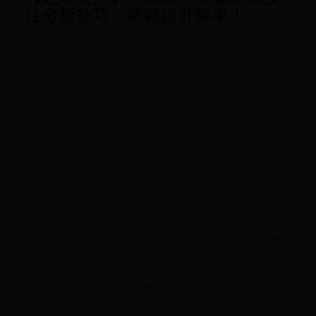
注分析技巧，輕鬆提升勝率！
新区速递
2025-12-06 21:40:25
內容目錄
Toggle足球投注分析：掌握技巧，提升勝率的秘訣一、足球
投注的常見玩法足球投注｜基礎玩法足球投注｜進球相關玩
法足球投注｜比數相關玩法足球投注｜特定事件玩法足球投
注｜角球相關玩法足球投注｜特殊玩法二、實用足球投注分
析技巧足球投注分析（1）戰績分析足球投注分析（2）進攻
與防守能力足球投注分析（3）核心球員狀態三、適合足球投
注的熱門賽事註冊即贏！選擇向新力運彩福利多多！常見問
題FAQ足球投注分析：掌握技巧，提升勝率的秘訣足球投注
是運彩愛好者中最受歡迎的玩法之一，涵蓋五大聯賽、世界
盃、歐冠等頂級賽事。如何透過足球投注分析和策略來提升
投注準確率，是每位玩家都關心的問題。本文將為您詳細解
析足球投注的基礎知識、常見玩法以及實用分析技巧，幫助
您在足球投注中找到最優投注方式大大提升收益。
延伸閱讀：如何查詢運彩中獎結果？實體與線上台灣【運彩
中獎查詢教學】