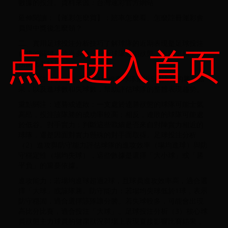
數據的投注。資料來源：台灣運彩官方網站
延伸閱讀：【運彩怎麼買】：賠率怎麼看、怎麼註冊運彩會
員與中獎後怎麼領？
二、實用足球投注分析技巧了解球隊的近期表現是足球投注
点击进入首页
成功的關鍵，透過多角度分析球隊近期狀態，可以更精準地
預測比賽結果。
足球投注分析（1）戰績分析檢查球隊最近5場比賽的勝負結
果，以及進球數和失球數，幫助評估球隊的整體表現趨勢。
重點關注：連勝或連敗：一支處於連勝狀態的球隊可能士氣
高昂，投注該隊勝的成功率較高；相反，連敗的球隊可能處
於低谷。對手實力：判斷這些戰績是否來自對陣實力相近的
球隊，還是因面對實力懸殊的對手而取得。足球投注分析
（2）進攻與防守能力評估球隊的進攻效率（場均進球）與防
守穩定性（場均失球），這些數據是選擇「大小球」或「勝
平負」的重要依據。
進攻能力：若場均進球超過2球，且球員進攻效率高，適合選
擇「大球」或該隊勝。防守能力：若場均失球低於1球，表示
防守穩固，適合選擇該隊讓分勝。若失球較多，可能會出現
高比分比賽，適合投注「大球」。足球投注分析（3）核心球
員狀態主力球員的健康狀況與場上表現直接影響比賽結果，