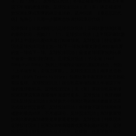
字，如「3球」。足球投注玩法｜半場正確進球數預測上半場
或下半場的總進球數。足球投注玩法｜主（客）隊正確進球
數預測主隊或客隊的確定進球數。延伸閱讀：【運彩忘記代
碼】免擔心！只需一步驟教您快速找回運彩代碼！
足球投注｜比數相關玩法足球投注玩法｜正確比數預測比賽
的最終比分，例如2:1、1:1。足球投注玩法｜上半場正確比數
針對上半場的比賽結果進行精確預測。足球投注｜特定事件
玩法足球投注玩法｜第一球/下一球預測哪支隊伍將打進比賽
的第一球或下一球。足球投注玩法｜最後進球球隊預測比賽
中最後一個進球的隊伍。足球投注玩法｜半/全場（Half
Time/Full Time）預測上半場與全場的比賽結果組合，例如
「上半場平局，全場主隊勝」。足球投注玩法｜兩隊是否都
進球（Both Teams to Score）預測比賽中兩支隊伍是否都能
取得進球。足球投注玩法｜得分較高半場預測上半場或下半
場的進球數較高。足球投注玩法｜主（客）隊得分較高半場
預測主隊或客隊在哪個半場進球更多。足球投注｜角球相關
玩法足球投注玩法｜角球數大小預測比賽的角球總數是否高
於或低於指定數值。足球投注玩法｜角球數不讓分預測角球
總數的勝負結果，不考慮讓分。足球投注玩法｜角球數單雙
預測比賽的角球總數是單數還是雙數。足球投注｜特殊玩法
足球投注玩法｜冠軍預測整個聯賽或賽事的最終冠軍。足球
投注玩法｜特別項目包括黃牌數、紅牌數、任意球數等特定