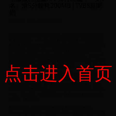
名」滑5分鐘耗200MB│TVBS新聞
網
新区速递
2025-12-01 13:46:49
許多沒有辦網路吃到飽的消費者，滑手機時會擔心網路流量
超過方案限制，一不小心被收取高額電信費，不過到底手機
裡哪些應用程式是最耗費網路流量呢？國際eSIM業者Holafly
對此實測，發現第1名App只使用5分鐘就會消耗近200MB。
Holafly以iPhone 15 Pro Max 和小米9進行測試，使用同一
款網路監測軟體，並且關閉所有程式以及 WiFi 連線，計算特
点击进入首页
定 App 單獨使用5分鐘所耗費的網路流量。
報告指出，滑5分鐘的YouTube就會耗費193MB，成為最消
耗網路流量App第1名；而第2名為Disney+使用150MB、第3
名Uber使用102MB、第4名Snapchat使用101MB、第5名
Prime Video使用97MB，至於Netflix則只有53MB，排名第
14名。更多新聞：彭博曝蘋果AI十月底上線！解鎖6大功能
成寫作、簡報神器
報告還提到，雖然YouTube提供的畫質不如 Netflix、
Disney+ 等串流平台，但由於YouTube有提前下載影片的機