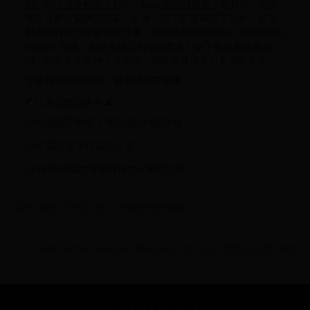
制，即使還沒點進去影片，App 也已經提前下載好了，因此
導致耗費大量網路流量。此外，除了影音串流平台外，旅遊
類應用程式也非常會吃流量，其中排名第3的Uber 與第6名的
Google 地圖，由於在使用App期間會不斷下載最新地圖資
訊，以及更新即時交通資訊，因此數據用量也是相當驚人。
下載TVBS新聞APP，最新消息不漏接
◤行車出遊陷阱多◢
👉強制險不夠賠！撞到超跑的護身符
👉出國旅遊這樣保才心安！
👉TVBS粉絲獨享登錄抽萬元數位紅包
深圳中融投公司怎么样？中融投有托管吗？
“争奇斗艳”与“争奇斗妍”有何不同？你可能一直搞不清楚，快看