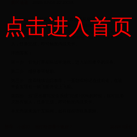
新区速递
2025-12-04 22:23:58
点击进入首页
warframe内战触发的方法是：首先打开星际战甲游戏，进入
追踪泰辛的任务，捕获泰辛魅影，接着继续追踪泰辛，一直
朝着标记点往前走，在途中会发现有一辆飞船并登上飞船，
当“正在覆写安全系统”完成100%的时候，就可以消灭所有敌
人，任务完成，即可触发内战关卡。
详细答案：
第一步：首先打开星际战甲游戏，进入追踪泰辛的任务。
第二步：捕获泰辛魅影。
第三步：接着继续追踪泰辛，一直朝着标记点往前走，在途
中会发现有一辆飞船并登上飞船。
第四步：当“正在覆写安全系统”完成100%的时候，就可以消
灭所有敌人，任务完成，即可触发内战关卡。
本文内容来源于互联网，如有侵权请联系删除。
酵母、小苏打、泡打粉选哪个更好？
宾得K3报价