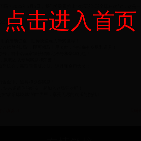
吗？2025年5月5日，我们将隆重推出“欢乐球吃球全球狂欢节”，这
点击进入首页
:59
金币的启动资金，助你快速融入游戏世界！
”或“连续胜利3场”，即可领取丰厚奖励，包括稀有皮肤和道具！
”称号，前十名玩家将获得限定称号和豪华礼包！
，赢取团队专属奖励和荣誉！
次抽奖机会，赢取限量版皮肤、道具和金币大奖！
内含金币、道具和惊喜奖励！
，快来邀请你的好友一起加入这场狂欢吧！
起在“欢乐球吃球”的世界里，享受无尽的欢乐与挑战！
典活动说明
天骄