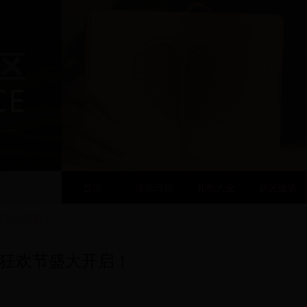
区
CE
首页
活动日历
礼包大全
新区速递
欢节盛大开启！
球狂欢节盛大开启！