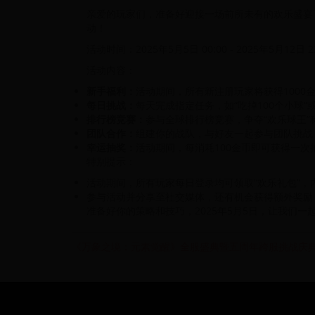
亲爱的玩家们，准备好迎接一场前所未有的欢乐盛宴了
动！
活动时间：2025年5月5日 00:00 - 2025年5月12日 23
活动内容：
新手福利：
活动期间，所有新注册玩家将获得1000
每日挑战：
每天完成指定任务，如“吃掉100个小球
排行榜竞赛：
参与全球排行榜竞赛，争夺“欢乐球王
团队合作：
组建你的战队，与好友一起参与团队挑战
幸运抽奖：
活动期间，每消耗100金币即可获得一
特别提示：
活动期间，所有玩家每日登录均可领取“欢乐礼包”，
参与活动并分享至社交媒体，还有机会获得额外奖励
准备好你的策略和技巧，2025年5月5日，让我们一
《万象之境：元素觉醒》全服盛典暨五周年跨服挑战庆