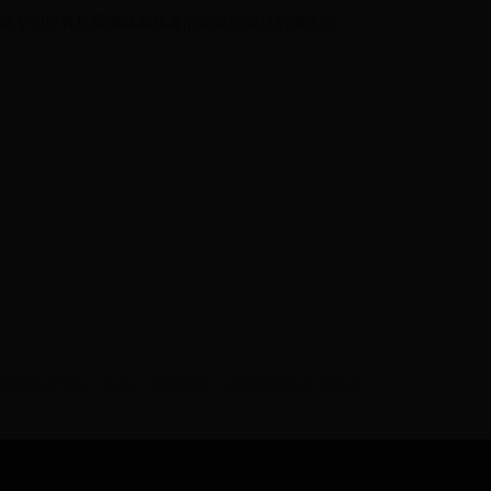
是一场专为所有热爱挑战与乐趣的玩家们设计的盛大活
铁骑2025年五一庆典：驰骋沙场，赢取荣耀与丰厚奖励！