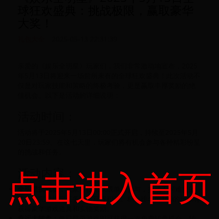
球狂欢盛典：挑战极限，赢取豪华
大奖！
礼包大全
2025-05-13 22:31:39
亲爱的《娱乐全明星》玩家们，我们非常激动地宣布，2025
年5月13日将迎来一场前所未有的全球狂欢盛典！此次活动不
仅是对玩家技能和策略的终极考验，更是赢取丰厚奖励的绝
佳机会。以下是活动的详细说明：
活动时间：
活动将于2025年5月13日00:00正式开启，持续至2025年5月
20日23:59。在这七天里，玩家们将有机会参与各种精彩纷呈
的挑战和任务。
点击进入首页
活动内容：
全明星挑战赛：
玩家可以组队或单人参与，挑战不同难度的
关卡，完成指定任务即可获得积分。积分排名前100的玩家将
获得豪华游戏道具和实物奖励。
幸运大转盘：
每日登录游戏即可获得一次免费转盘机会，转