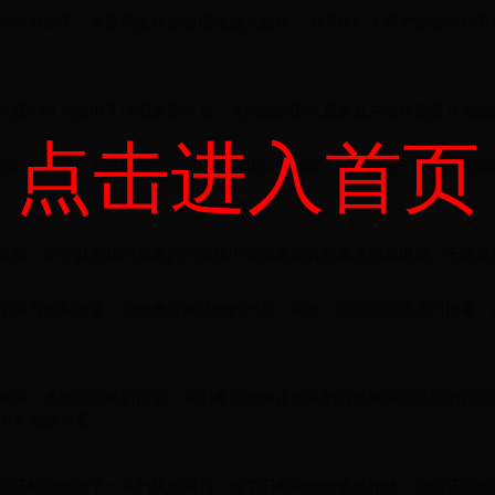
的得力助手，其更新换代的速度也越来越快。为了让广大用户能够轻松升
此我们特别推出了以旧换新计划。无论您的旧电脑是戴尔品牌还是其他品
点击进入首页
的评估，并根据其性能、外观、使用状况等因素，为您提供一个公正合理
抵扣，还可以在我们全新的产品线中挑选最适合您需求的新电脑。无论是
使用习惯和预算，为您推荐最适合的产品。同时，我们还提供上门服务、
发展。通过以旧换新活动，我们希望能够让更多的旧电脑得到妥善的处理
未来贡献力量。
尔还特别推出了一系列优惠福利。除了旧电脑的价值抵扣外，我们还为您