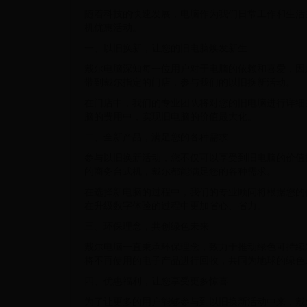
随着科技的快速发展，电脑作为我们日常工作和生活
机优惠活动。
一、以旧换新，让您的旧电脑焕发新生
戴尔电脑深知每一位用户对于电脑的依赖和喜爱，因
带到戴尔指定的门店，参与我们的以旧换新活动。
在门店中，我们的专业团队将对您的旧电脑进行详细
脑的费用中，实现旧电脑的价值最大化。
二、全新产品，满足您的各种需求
参与以旧换新活动，您不仅可以享受到旧电脑的价值
的商务台式机，戴尔都能满足您的各种需求。
在选择新电脑的过程中，我们的专业顾问将根据您的
在升级数字体验的过程中更加省心、省力。
三、环保理念，共创绿色未来
戴尔电脑一直秉承环保理念，致力于推动绿色可持续
将不再使用的电子产品进行回收，共同为地球的绿色
四、优惠福利，让您享受更多惊喜
为了让更多的用户能够参与到以旧换新活动中来，戴