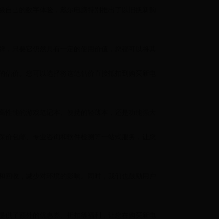
级自己的数字体验，戴尔电脑特别推出了以旧换新购
牌，只要它仍然具有一定的使用价值，您都可以将其
的估价。您可以选择将这笔估价直接抵扣到购买新电
高性能的游戏笔记本、便携的轻薄本，还是功能强大
保价包邮、专业咨询和软件检测等一站式服务，让您
和回收，减少对环境的影响。同时，我们也鼓励用户
提供了额外的优惠券、折扣等福利，让您在购买新电