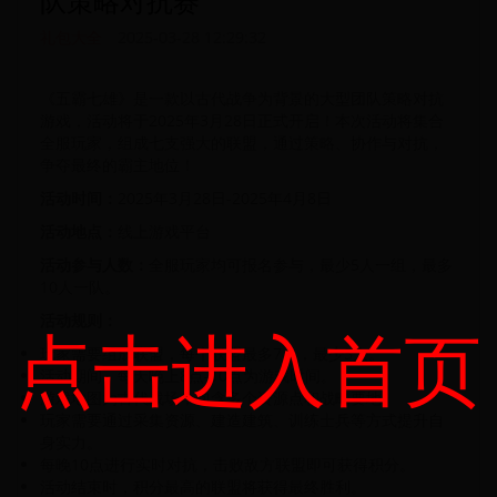
队策略对抗赛
礼包大全
2025-03-28 12:29:32
《五霸七雄》是一款以古代战争为背景的大型团队策略对抗
游戏，活动将于2025年3月28日正式开启！本次活动将集合
全服玩家，组成七支强大的联盟，通过策略、协作与对抗，
争夺最终的霸主地位！
活动时间：
2025年3月28日-2025年4月8日
活动地点：
线上游戏平台
活动参与人数：
全服玩家均可报名参与，最少5人一组，最多
10人一队。
活动规则：
点击进入首页
玩家需要组成联盟，每个联盟最多7人，最少5人。
活动期间，每天晚上8点-10点为游戏时间。
游戏地图为古代战场，包含多个资源点和战略要地。
玩家需要通过采集资源、建造建筑、训练士兵等方式提升自
身实力。
每晚10点进行实时对抗，击败敌方联盟即可获得积分。
活动结束时，积分最高的联盟将获得最终胜利。