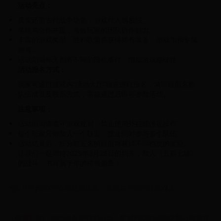
活动亮点：
真实还原古代战争场景，游戏代入感极强。
策略与合作并重，考验玩家的团队协作能力。
丰富的游戏奖励，胜利联盟将获得稀有装备、游戏币和专属
称号。
活动期间每天都有不同的随机事件，增加游戏趣味性。
活动报名方式：
玩家可通过游戏内“活动大厅”频道进行报名，填写联盟名称、
队伍成员及联系方式，审核通过后即可参加活动。
注意事项：
活动期间请遵守游戏规则，禁止使用外挂或违规操作。
每个玩家只能加入一个联盟，禁止同时参与多个队伍。
活动结束后，积分前五名的联盟将获得不同档次的奖励。
让我们一起期待2025年3月28日的到来，加入《五霸七雄》
的战斗，书写属于你的传奇篇章！
大乱斗学园2025春季狂欢庆典：激战与友谊的终极对决
《恋姬乱舞》2025年春季特别活动：穿越时空的恋姬之舞与神秘冒