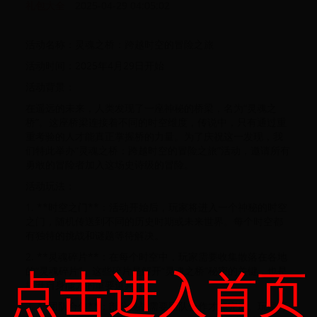
礼包大全
2025-04-29 04:05:02
活动名称：灵魂之桥：跨越时空的冒险之旅
活动时间：2025年4月29日开始
活动背景：
在遥远的未来，人类发现了一座神秘的桥梁，名为“灵魂之
桥”。这座桥梁连接着不同的时空维度，传说中，只有通过重
重考验的人才能真正掌握桥的力量。为了庆祝这一发现，我
们特此举办“灵魂之桥：跨越时空的冒险之旅”活动，邀请所有
勇敢的冒险者加入这场史诗级的冒险。
活动玩法：
1. **时空之门**：活动开始后，玩家将进入一个神秘的时空
之门，随机传送到不同的历史时期或未来世界。每个时空都
有独特的挑战和谜题等待解决。
2. **灵魂碎片**：在每个时空中，玩家需要收集散落在各地
点击进入首页
的“灵魂碎片”。这些碎片是解开“灵魂之桥”秘密的关键，也是
提升自身能力的重要道具。
3. **团队合作**：部分挑战需要团队合作才能完成。玩家可