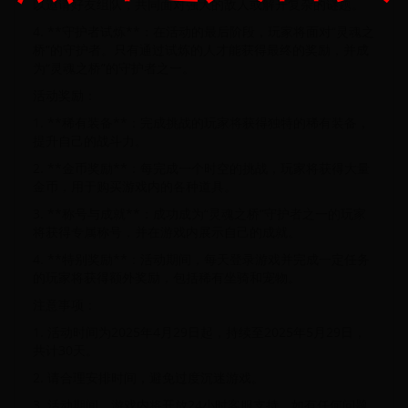
以邀请好友组队，共同面对强大的敌人或解开复杂的谜题。
4. **守护者试炼**：在活动的最后阶段，玩家将面对“灵魂之
桥”的守护者。只有通过试炼的人才能获得最终的奖励，并成
为“灵魂之桥”的守护者之一。
活动奖励：
1. **稀有装备**：完成挑战的玩家将获得独特的稀有装备，
提升自己的战斗力。
2. **金币奖励**：每完成一个时空的挑战，玩家将获得大量
金币，用于购买游戏内的各种道具。
3. **称号与成就**：成功成为“灵魂之桥”守护者之一的玩家
将获得专属称号，并在游戏内展示自己的成就。
4. **特别奖励**：活动期间，每天登录游戏并完成一定任务
的玩家将获得额外奖励，包括稀有坐骑和宠物。
注意事项：
1. 活动时间为2025年4月29日起，持续至2025年5月29日，
共计30天。
2. 请合理安排时间，避免过度沉迷游戏。
3. 活动期间，游戏内将开放24小时客服支持，如有任何问题