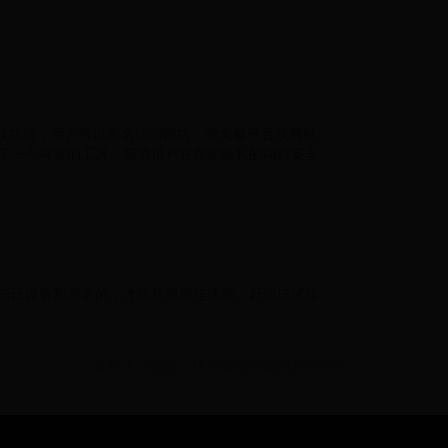
纹功能，用户可以匿名访问网络，避免被平台或网站
了一个可靠的工具，帮助用户在保护隐私的同时安全
合自己设备和需求的，才能获得最佳体验。赶快试试这
军棋入门指南：棋子摆放与规则要点详解