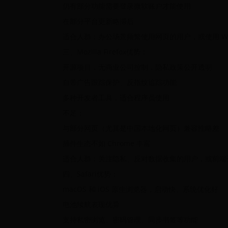
仍有部分功能需要登录微软账户才能使用
在部分平台更新略滞后
适合人群：办公场景频繁使用网页的用户，或使用 Windo
三、Mozilla Firefox优势：
开源项目，无商业公司控制，隐私政策公开透明
自带广告跟踪保护、反指纹追踪功能
多种开发者工具，适合程序员使用
不足：
与部分网页（尤其是中国本地化网页）兼容性略差
插件生态不如 Chrome 丰富
适合人群：关注隐私、反对数据收集的用户，或前端
四、Safari优势：
macOS 和 iOS 原生浏览器，启动快、系统优化好
电池续航表现优异
支持私密浏览、密码管理、同步书签等功能