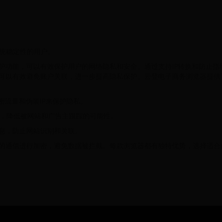
系统稳定性的用户。
护功能，可以有效保护用户的网络隐私和安全。通过支持IP转换和防止指
可以有效避免账户关联，进一步提高隐私保护。云登电子商务浏览器提供
密流量和伪装IP来保护隐私。
踪器，降低被网站和广告主跟踪的可能性。
息，防止网站识别和关联。
器之间的通信进行加密，避免数据被拦截。每款浏览器都有独特优势，选择适