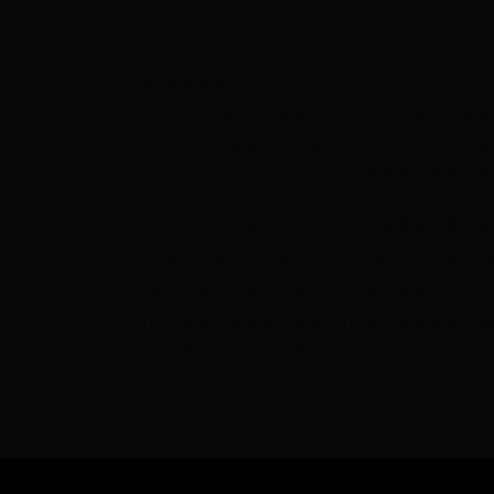
不足：
不支持 Windows、Android 等平台
插件数量远少于 Chrome
适合人群：Apple 全家桶用户，尤其是注重性能和
五、云登指纹浏览器云登指纹浏览器提供这些隐私保
跟踪。同时，云登电子商务浏览器的多账户隔离功能
管理多个平台。
使用VPN或代理服务器：避免真实位置暴露，通过加
防范跟踪功能：禁止使用第三方Cookie和广告追
设备指纹保护：利用防指纹技术隐藏设备和浏览器信
HTTPS加密：确保网站使用HTTPS协议对服务
些浏览器，找到你的“上网好伙伴”吧！
淘宝分期付款怎么扣钱？为什么扣全款？