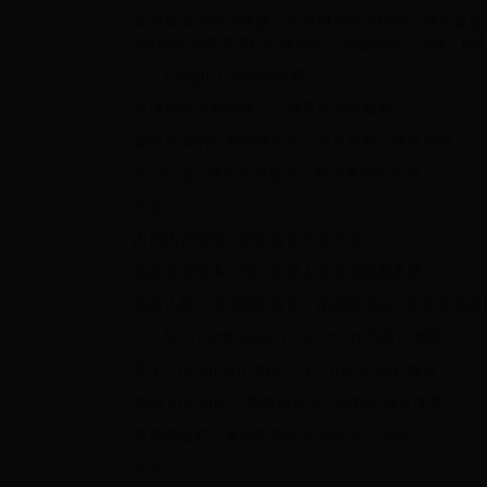
面对众多国外浏览器，不少用户常常纠结：哪个速度
5款国外浏览器进行全面对比，涵盖性能、功能、隐
一、Google Chrome优势：
全球市场占有率第一，网页兼容性极高
拥有丰富的扩展插件生态，满足各种个性化需求
与 Google 账户深度整合，跨设备同步方便
不足：
占用内存较高，旧设备使用会卡顿
隐私争议较多，用户数据上传至谷歌服务器
适合人群：追求网页速度、使用频率高、经常使用谷歌生
二、Microsoft Edge（Chromium内核）优势：
基于 Chromium 内核，与 Chrome 插件兼容
相较 Chrome 占用资源更少，续航表现更优秀
集成侧边栏、多标签管理等实用办公功能
不足：