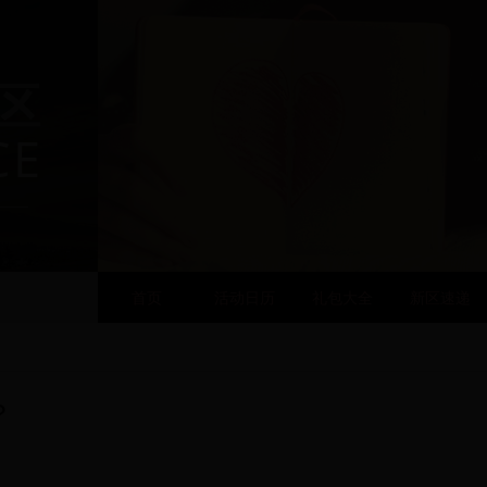
区
CE
首页
活动日历
礼包大全
新区速递
？